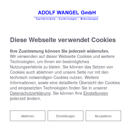
Diese Webseite verwendet Cookies
Ihre Zustimmung können Sie jederzeit widerrufen.
Wir verwenden auf dieser Webseite Cookies und weitere
KOMPETENTE BERATUNG
Technologien, um Ihnen ein bestmögliches
UND PLANUNG FÜR IHR BAD
Nutzungserlebnis zu bieten. Sie können das Setzen von
Cookies auch ablehnen und unsere Seite nur mit den
technisch notwendigen Cookies nutzen. Weitere
Informationen, sowie eine detaillierte Übersicht der Cookies
und eingesetzten Technologien finden Sie in unserer
Datenschutzerklärung
. Sie können Ihre
Einstellungen
jederzeit ändern.
Seit 1933 in Ihrem
Auftrage!
Ablehnen
Ablehnen
Einstellungen
Akzeptieren